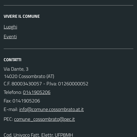
VIVERE IL COMUNE
Luoghi
Eventi
CONTATTI
Via Dante, 3
14020 Cossombrato (AT)
C.F. 80003430057 - P.Iva: 01260000052
Telefono:
0141905206
Fax: 0141905206
E-mail:
PEC:
Cod. Univoco Fatt. Elettr. UFP8MH