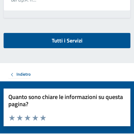
Tutti i Servizi
Indietro
Quanto sono chiare le informazioni su questa
pagina?
Valuta da 1 a 5 stelle la pagina
Valuta 1 stelle su 5
Valuta 2 stelle su 5
Valuta 3 stelle su 5
Valuta 4 stelle su 5
Valuta 5 stelle su 5