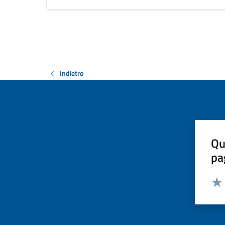
Indietro
Qu
pa
Valut
Valu