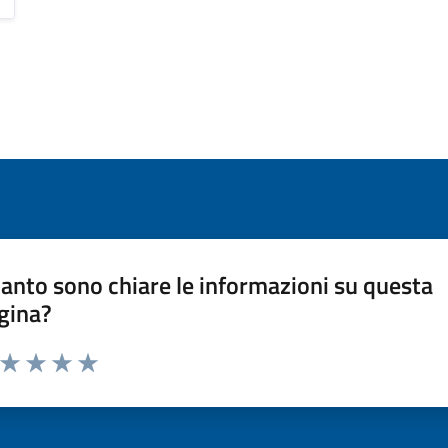
anto sono chiare le informazioni su questa
gina?
a da 1 a 5 stelle la pagina
ta 1 stelle su 5
Valuta 2 stelle su 5
Valuta 3 stelle su 5
Valuta 4 stelle su 5
Valuta 5 stelle su 5