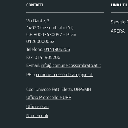
CONTATTI
LINK UTIL
Via Dante, 3
Servizio 
14020 Cossombrato (AT)
ARERA
C.F. 80003430057 - P.Iva:
01260000052
Telefono:
0141905206
Fax: 0141905206
E-mail:
PEC:
Cod. Univoco Fatt. Elettr. UFP8MH
Ufficio Protocollo e URP
Uffici e orari
Numeri utili