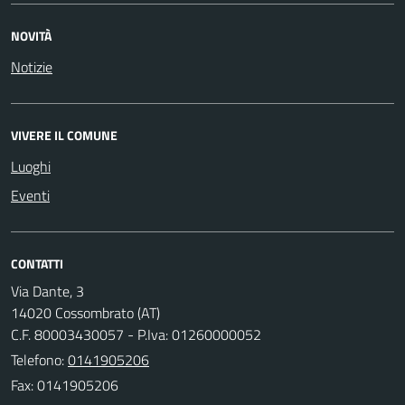
NOVITÀ
Notizie
VIVERE IL COMUNE
Luoghi
Eventi
CONTATTI
Via Dante, 3
14020 Cossombrato (AT)
C.F. 80003430057 - P.Iva: 01260000052
Telefono:
0141905206
Fax: 0141905206