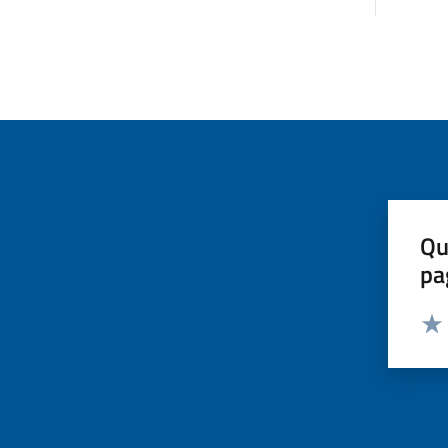
Qu
pa
Valut
Valu