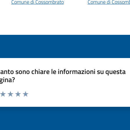
Comune di Cossombrato
Comune di Cossom
anto sono chiare le informazioni su questa
gina?
a da 1 a 5 stelle la pagina
ta 1 stelle su 5
Valuta 2 stelle su 5
Valuta 3 stelle su 5
Valuta 4 stelle su 5
Valuta 5 stelle su 5