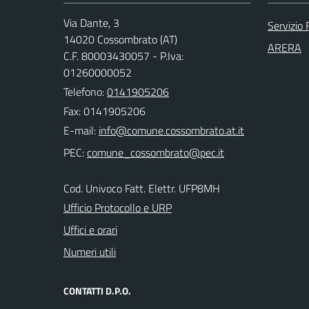
Via Dante, 3
Servizio 
14020 Cossombrato (AT)
ARERA
C.F. 80003430057 - P.Iva:
01260000052
Telefono:
0141905206
Fax: 0141905206
E-mail:
PEC:
Cod. Univoco Fatt. Elettr. UFP8MH
Ufficio Protocollo e URP
Uffici e orari
Numeri utili
CONTATTI D.P.O.