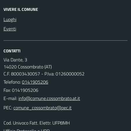
VIVERE IL COMUNE
Luoghi
Eventi
CONTATTI
Via Dante, 3
14020 Cossombrato (AT)
C.F. 80003430057 - P.Iva: 01260000052
Telefono:
0141905206
Fax: 0141905206
E-mail:
PEC:
Cod. Univoco Fatt. Elettr. UFP8MH
Ufficio Protocollo e URP