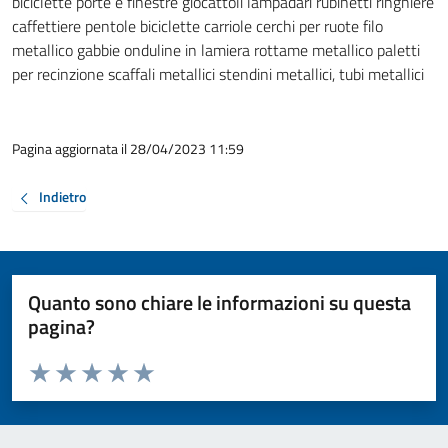
biciclette porte e finestre giocattoli lampadari rubinetti ringhiere
caffettiere pentole biciclette carriole cerchi per ruote filo
metallico gabbie onduline in lamiera rottame metallico paletti
per recinzione scaffali metallici stendini metallici, tubi metallici
Pagina aggiornata il 28/04/2023 11:59
Indietro
Quanto sono chiare le informazioni su questa
pagina?
Valuta da 1 a 5 stelle la pagina
Valuta 1 stelle su 5
Valuta 2 stelle su 5
Valuta 3 stelle su 5
Valuta 4 stelle su 5
Valuta 5 stelle su 5