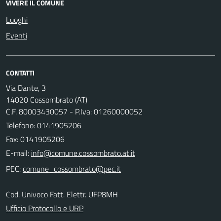
VIVERE IL COMUNE
Luoghi
Eventi
CONTATTI
Via Dante, 3
14020 Cossombrato (AT)
C.F. 80003430057 - P.Iva: 01260000052
Telefono:
0141905206
Fax: 0141905206
E-mail:
PEC:
Cod. Univoco Fatt. Elettr. UFP8MH
Ufficio Protocollo e URP