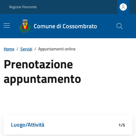
Regione Piemonte
Comune di Cossombrato
Home
/
Servizi
/
Appuntamenti online
Prenotazione
appuntamento
Luogo/Attività
Dettagli appuntamento
Richiedente
Data e orario
Riepilogo
1/5