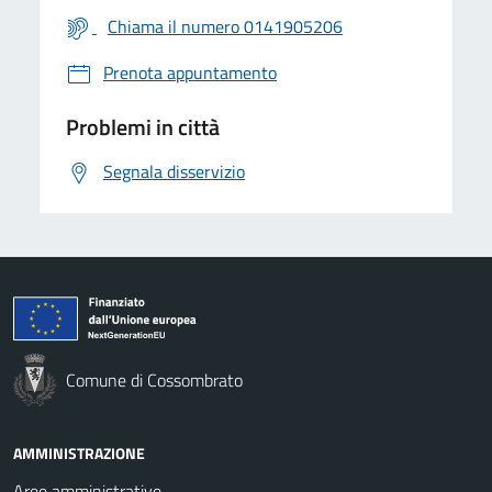
Chiama il numero 0141905206
Prenota appuntamento
Problemi in città
Segnala disservizio
Comune di Cossombrato
AMMINISTRAZIONE
Aree amministrative