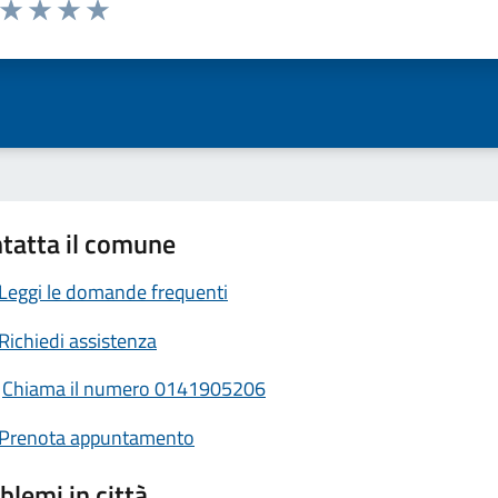
a da 1 a 5 stelle la pagina
ta 1 stelle su 5
Valuta 2 stelle su 5
Valuta 3 stelle su 5
Valuta 4 stelle su 5
Valuta 5 stelle su 5
tatta il comune
Leggi le domande frequenti
Richiedi assistenza
Chiama il numero 0141905206
Prenota appuntamento
blemi in città