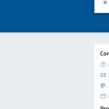
Valut
Valu
Con
Pro