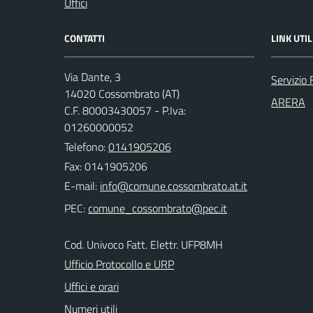
Uffici
CONTATTI
LINK UTIL
Via Dante, 3
Servizio 
14020 Cossombrato (AT)
ARERA
C.F. 80003430057 - P.Iva:
01260000052
Telefono:
0141905206
Fax: 0141905206
E-mail:
PEC:
Cod. Univoco Fatt. Elettr. UFP8MH
Ufficio Protocollo e URP
Uffici e orari
Numeri utili