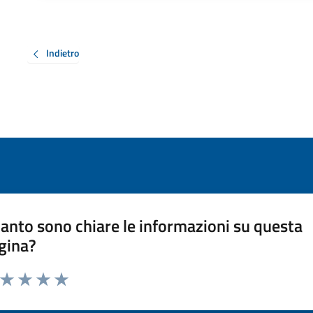
Indietro
anto sono chiare le informazioni su questa
gina?
a da 1 a 5 stelle la pagina
ta 1 stelle su 5
Valuta 2 stelle su 5
Valuta 3 stelle su 5
Valuta 4 stelle su 5
Valuta 5 stelle su 5