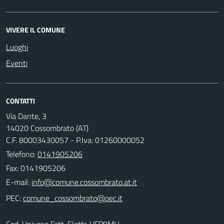
VIVERE IL COMUNE
Luoghi
Eventi
CONTATTI
Via Dante, 3
14020 Cossombrato (AT)
C.F. 80003430057 - P.Iva: 01260000052
Telefono:
0141905206
Fax: 0141905206
E-mail:
PEC:
Cod. Univoco Fatt. Elettr. UFP8MH