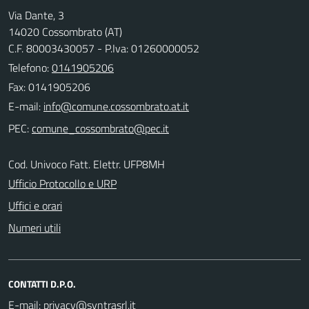
Via Dante, 3
14020 Cossombrato (AT)
C.F. 80003430057 - P.Iva: 01260000052
Telefono:
0141905206
Fax: 0141905206
E-mail:
PEC:
Cod. Univoco Fatt. Elettr. UFP8MH
Ufficio Protocollo e URP
Uffici e orari
Numeri utili
CONTATTI D.P.O.
E-mail: