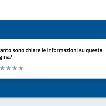
anto sono chiare le informazioni su questa
gina?
a da 1 a 5 stelle la pagina
ta 1 stelle su 5
Valuta 2 stelle su 5
Valuta 3 stelle su 5
Valuta 4 stelle su 5
Valuta 5 stelle su 5