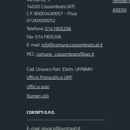
Servizio 
14020 Cossombrato (AT)
ARERA
C.F. 80003430057 - P.Iva:
01260000052
Telefono:
0141905206
Fax: 0141905206
E-mail:
PEC:
Cod. Univoco Fatt. Elettr. UFP8MH
Ufficio Protocollo e URP
Uffici e orari
Numeri utili
CONTATTI D.P.O.
E-mail: