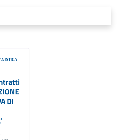
ANISTICA
ntratti
AZIONE
A DI
’
.