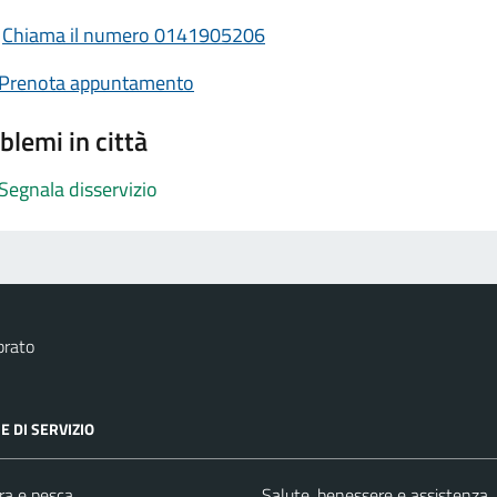
Chiama il numero 0141905206
Prenota appuntamento
blemi in città
Segnala disservizio
brato
E DI SERVIZIO
ra e pesca
Salute, benessere e assistenza