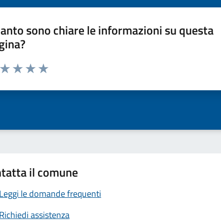
anto sono chiare le informazioni su questa
gina?
a da 1 a 5 stelle la pagina
ta 1 stelle su 5
Valuta 2 stelle su 5
Valuta 3 stelle su 5
Valuta 4 stelle su 5
Valuta 5 stelle su 5
tatta il comune
Leggi le domande frequenti
Richiedi assistenza