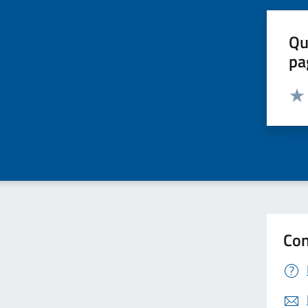
Qu
pa
Valut
Valu
Con