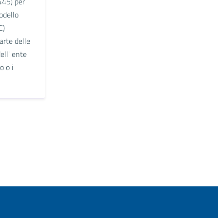
445) per
odello
C)
arte delle
dell' ente
o o i