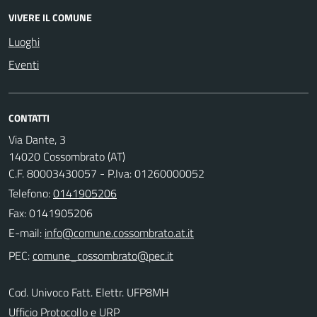
VIVERE IL COMUNE
Luoghi
Eventi
CONTATTI
Via Dante, 3
14020 Cossombrato (AT)
C.F. 80003430057 - P.Iva: 01260000052
Telefono:
0141905206
Fax: 0141905206
E-mail:
PEC:
Cod. Univoco Fatt. Elettr. UFP8MH
Ufficio Protocollo e URP