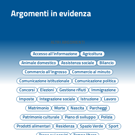
Argomenti in evidenza
ALTRI ARGOMENTI
Accesso all'informazione
Agricoltura
Animale domestico
Assistenza sociale
Bilancio
Commercio all'ingrosso
Commercio al minuto
Comunicazione istituzionale
Comunicazione politica
Concorsi
Elezioni
Gestione rifiuti
Immigrazione
Imposte
Integrazione sociale
Istruzione
Lavoro
Matrimonio
Morte
Nascita
Parcheggi
Patrimonio culturale
Piano di sviluppo
Polizia
Prodotti alimentari
Residenza
Spazio Verde
Sport
Tassa sui servizi
Tempo libero